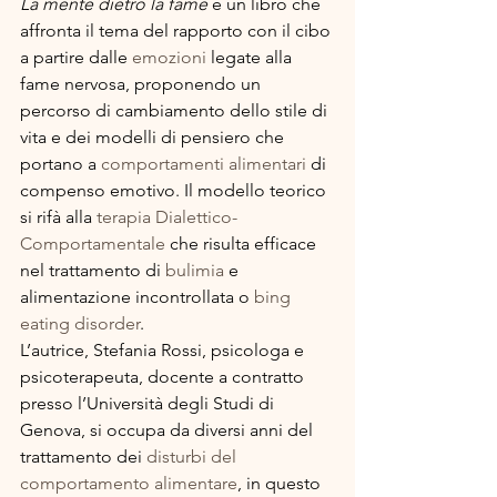
La mente dietro la fame
 è un libro che 
affronta il tema del rapporto con il cibo 
a partire dalle 
emozioni
 legate alla 
fame nervosa, proponendo un 
percorso di cambiamento dello stile di 
vita e dei modelli di pensiero che 
portano a 
comportamenti alimentari
 di 
compenso emotivo. Il modello teorico 
si rifà alla 
terapia Dialettico-
Comportamentale
 che risulta efficace 
nel trattamento di 
bulimia
 e 
alimentazione incontrollata o 
bing 
eating disorder
.
L’autrice, Stefania Rossi, psicologa e 
psicoterapeuta, docente a contratto 
presso l’Università degli Studi di 
Genova, si occupa da diversi anni del 
trattamento dei 
disturbi del 
comportamento alimentare
, in questo 