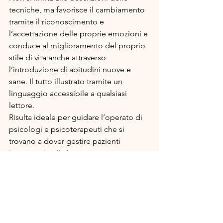
tecniche, ma favorisce il cambiamento 
tramite il riconoscimento e 
l’accettazione delle proprie emozioni e 
conduce al miglioramento del proprio 
stile di vita anche attraverso 
l’introduzione di abitudini nuove e 
sane. Il tutto illustrato tramite un 
linguaggio accessibile a qualsiasi 
lettore.
Risulta ideale per guidare l’operato di 
psicologi e psicoterapeuti che si 
trovano a dover gestire pazienti 
impegnati nella lotta contro un 
disturbo alimentare offrendosi come 
supporto professionale, ma la lettura è 
altrettanto consigliabile anche a coloro 
che in primis sentono di non avere un 
rapporto sereno con il cibo.