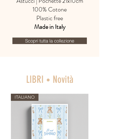
Astucci | Pochette 21x10cm
100% Cotone
Plastic free
Made in Italy
Scopri tutta la collezione
LIBRI
Novità
•
ITALIANO