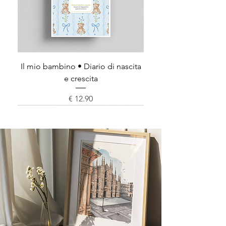
Il mio bambino • Diario di nascita
e crescita
Prezzo
€ 12.90
ITALIANO
ITALIANO
ITALIANO
Novità
ITALIANO
Novità
Novità Romanzi
Novità
Novità
Novità