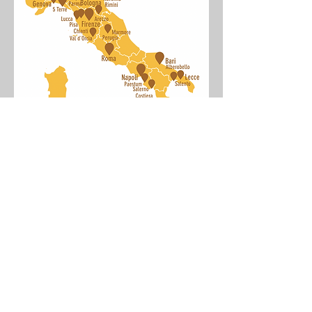
(Ancora non ci siamo? Contattaci e
realizzeremo la tua illustrazione su misura)
Il feed di Instagram
@toscanabook