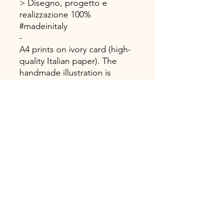
> Disegno, progetto e
realizzazione 100%
#madeinitaly
-
A4 prints on ivory card (high-
quality Italian paper). The
handmade illustration is
inserted into a package/card
designed by us, which frames
the print like a porthole.
> Design, project and
production 100% #madeinitaly
TOSCANA BOOK Casa Editrice
Via Ricci Armani 13, 54027 Pontremoli
info@toscanabook.com • +39 3206815488