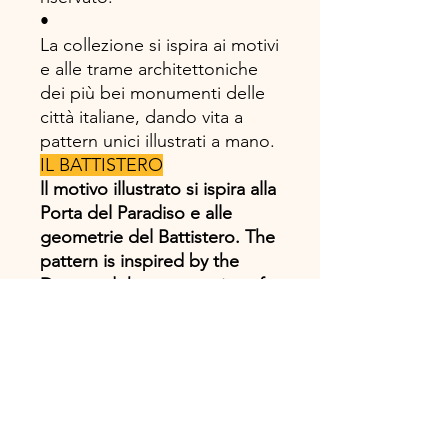
•
La collezione si ispira ai motivi
e alle trame architettoniche
dei più bei monumenti delle
città italiane, dando vita a
pattern unici illustrati a mano.
IL BATTISTERO
ll motivo illustrato si ispira alla
Porta del Paradiso e alle
geometrie del Battistero. The
pattern is inspired by the
Door and the geometries of
the Baptistery.
Carta italiana di alta qualità.
Disegno, progetto e
realizzazione 100%
#madeinitaly!