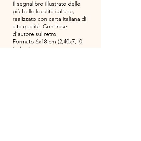
Il segnalibro illustrato delle
più belle località italiane,
realizzato con carta italiana di
alta qualità. Con frase
d'autore sul retro.
Formato 6x18 cm (2,40x7,10
inches)
.
Disegno, progetto e
realizzazione 100%
#madeinitaly!
TOSCANA BOOK Casa Editrice
Via Ricci Armani 13, 54027 Pontremoli
info@toscanabook.com • +39 3206815488
®TOSCANA BOOK