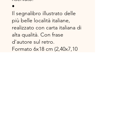
•
Il segnalibro illustrato delle
più belle località italiane,
realizzato con carta italiana di
alta qualità. Con frase
d'autore sul retro.
Formato 6x18 cm (2,40x7,10
inches)
.
Disegno, progetto e
realizzazione 100%
#madeinitaly!
TOSCANA BOOK Casa Editrice
Via Ricci Armani 13, 54027 Pontremoli
info@toscanabook.com • +39 3206815488