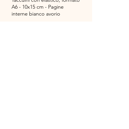
Taccuini con elastico, formato
A6 - 10x15 cm - Pagine
interne bianco avorio
Disegno, progetto e
realizzazione 100%
#madeinitaly!
TOSCANA BOOK Casa Editrice
Via Ricci Armani 13, 54027 Pontremoli
info@toscanabook.com • +39 3206815488
®TOSCANA BOOK
P.IVA - IT01241680451
Privacy Policy
Termini e Condizioni
Cookie Policy