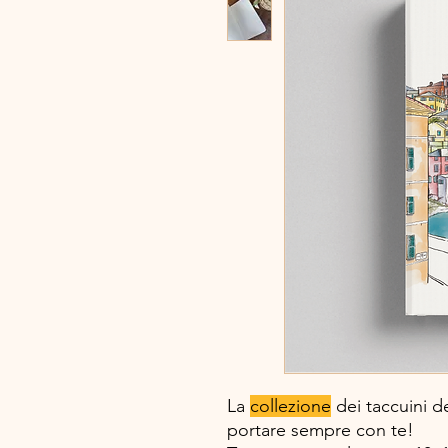
La
collezione
dei taccuini de
portare sempre con te!