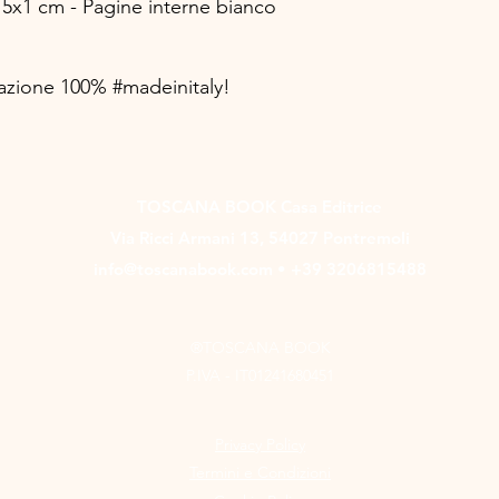
15x1 cm - Pagine interne bianco
zazione 100% #madeinitaly!
TOSCANA BOOK Casa Editrice
Via Ricci Armani 13, 54027 Pontremoli
info@toscanabook.com • +39 3206815488
®TOSCANA BOOK
P.IVA - IT01241680451
Privacy Policy
Termini e Condizioni