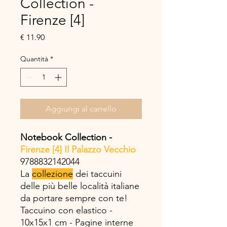
Collection -
Firenze [4]
Prezzo
€ 11.90
Quantità
*
Aggiungi al carrello
Notebook Collection -
Firenze [4] Il Palazzo Vecchio
9788832142044
La
collezione
dei taccuini
delle più belle località italiane
da portare sempre con te!
Taccuino con elastico -
10x15x1 cm - Pagine interne