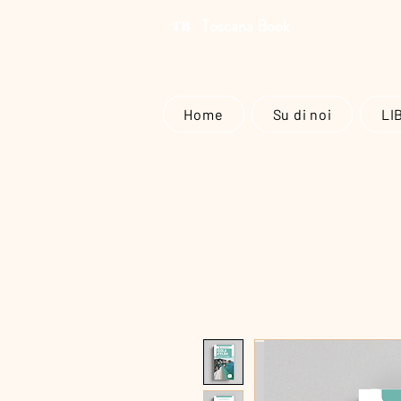
Toscana Book
Home
Su di noi
LI