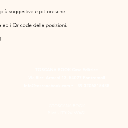
 più suggestive e pittoresche
ed i Qr code delle posizioni.
1
TOSCANA BOOK Casa Editrice
Via Ricci Armani 13, 54027 Pontremoli
info@toscanabook.com • +39 3206815488
®TOSCANA BOOK
P.IVA - IT01241680451