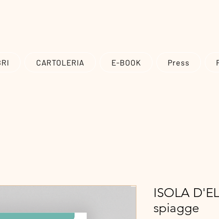
Spedizioni in tutto il mondo, gratuite in Italia per ordini superiori a 20 
BRI
CARTOLERIA
E-BOOK
Press
ISOLA D'ELB
spiagge