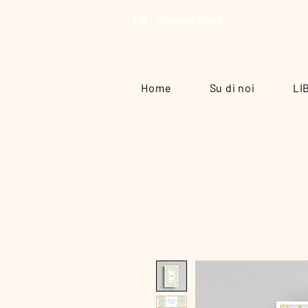
Toscana Book
Home
Su di noi
LI