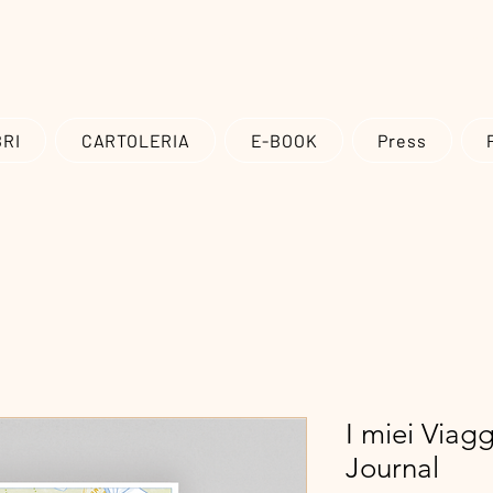
Spedizioni in tutto il mondo, gratuite in Italia per ordini superiori a 20 
BRI
CARTOLERIA
E-BOOK
Press
I miei Viag
Journal