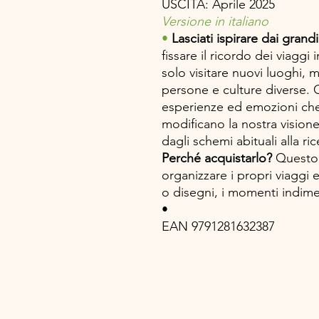
USCITA: Aprile 2025
Versione in italiano
•
Lasciati ispirare dai gran
fissare il ricordo dei viaggi 
solo visitare nuovi luoghi, 
persone e culture diverse. O
esperienze ed emozioni che
modificano la nostra vision
dagli schemi abituali alla rice
Perché acquistarlo?
Questo 
organizzare i propri viaggi 
o disegni, i momenti indimen
•
EAN 9791281632387