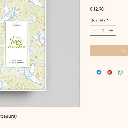
Prezzo
€ 12.90
Quantità
*
Agg
rossura)