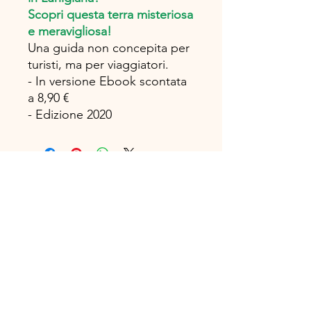
Scopri questa terra misteriosa
e meravigliosa!
Una guida non concepita per
turisti, ma per viaggiatori.
- In versione Ebook scontata
a 8,90 €
- Edizione 2020
TOSCANA BOOK Casa Editrice
Via Ricci Armani 13, 54027 Pontremoli
info@toscanabook.com • +39 3206815488
®TOSCANA BOOK
P.IVA - IT01241680451
Privacy Policy
Termini e Condizioni