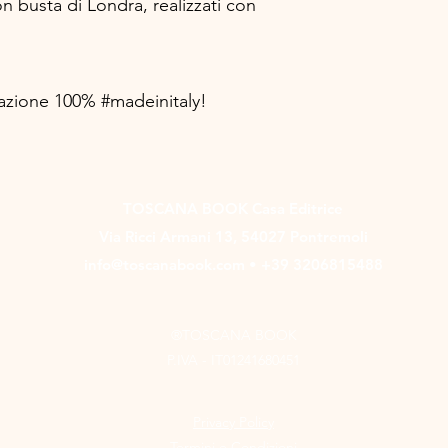
on busta di Londra, realizzati con
zazione 100% #madeinitaly!
TOSCANA BOOK Casa Editrice
Via Ricci Armani 13, 54027 Pontremoli
info@toscanabook.com • +39 3206815488
®TOSCANA BOOK
P.IVA - IT01241680451
Privacy Policy
Termini e Condizioni