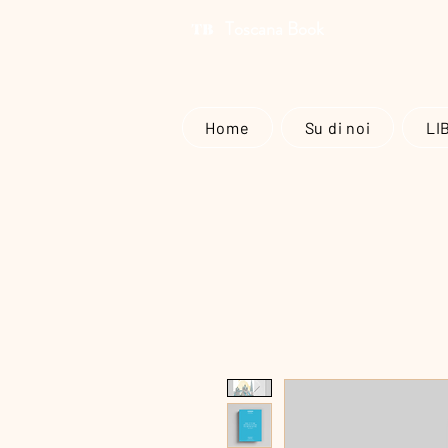
Toscana Book
Home
Su di noi
LI