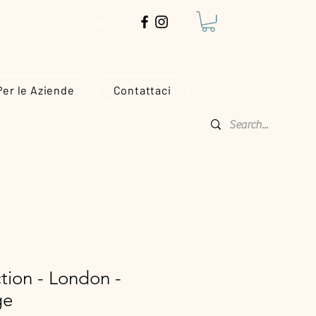
€!
Seguici su
Per le Aziende
Contattaci
tion - London -
ge