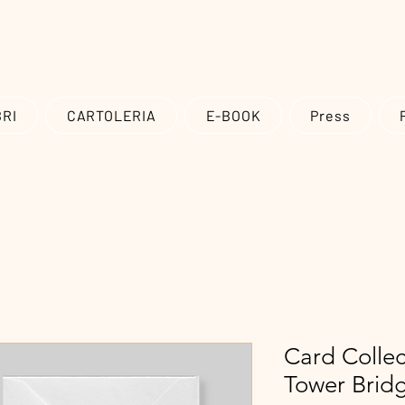
Spedizioni in tutto il mondo, gratuite in Italia per ordini superiori a 20 
BRI
CARTOLERIA
E-BOOK
Press
Card Collec
Tower Brid