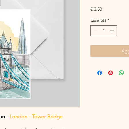
Prezzo
€ 3.50
Quantità
*
Agg
ion -
London - Tower Bridge