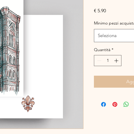
Prezzo
€ 5.90
Minimo pezzi acquista
Seleziona
Quantità
*
Agg