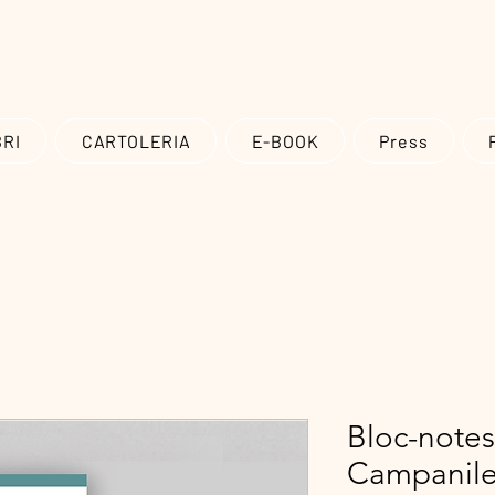
Spedizioni in tutto il mondo, gratuite in Italia per ordini superiori a 20 
BRI
CARTOLERIA
E-BOOK
Press
Bloc-notes 
Campanile