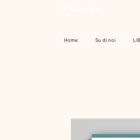
Toscana Book
Home
Su di noi
LI