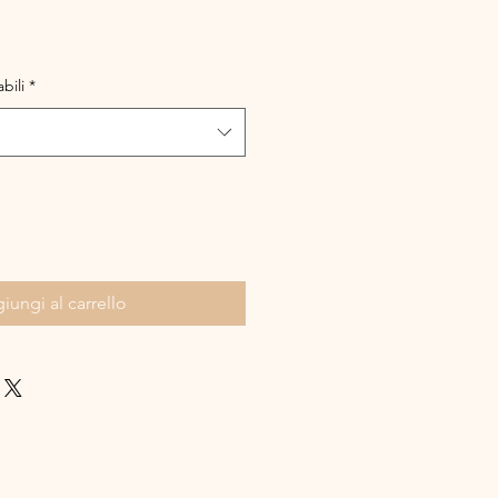
bili
*
iungi al carrello