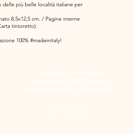
delle più belle località italiane per
ato 8,5x12,5 cm. / Pagine interne
arta tintoretto).
zazione 100% #madeinitaly!
TOSCANA BOOK Casa Editrice
Via Ricci Armani 13, 54027 Pontremoli
info@toscanabook.com • +39 3206815488
®TOSCANA BOOK
P.IVA - IT01241680451