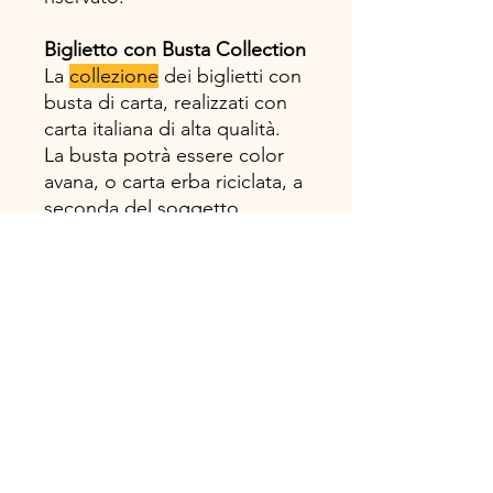
Biglietto con Busta Collection
La
collezione
dei biglietti con
busta di carta, realizzati con
carta italiana di alta qualità.
La busta potrà essere color
avana, o carta erba riciclata, a
seconda del soggetto.
Formato 11,5X16,7 cm
Disegno, progetto e
realizzazione 100%
#madeinitaly!
TOSCANA BOOK Casa Editrice
Via Ricci Armani 13, 54027 Pontremoli