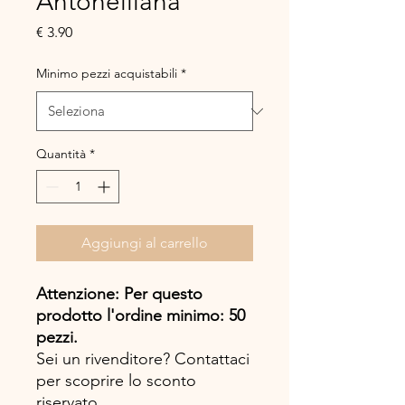
Antonelliana
Prezzo
€ 3.90
Minimo pezzi acquistabili
*
Quantità
*
Aggiungi al carrello
Attenzione: Per questo
prodotto l'ordine minimo: 50
pezzi.
Sei un rivenditore? Contattaci
per scoprire lo sconto
riservato.