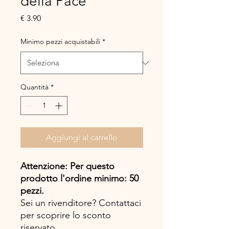
della Pace
Prezzo
€ 3.90
Minimo pezzi acquistabili
*
Quantità
*
Aggiungi al carrello
Attenzione: Per questo
prodotto l'ordine minimo: 50
pezzi.
Sei un rivenditore? Contattaci
per scoprire lo sconto
riservato.