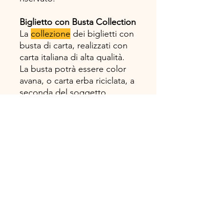
Biglietto con Busta Collection
La
collezione
dei biglietti con
busta di carta, realizzati con
carta italiana di alta qualità.
La busta potrà essere color
avana, o carta erba riciclata, a
seconda del soggetto.
Formato 11,5X16,7 cm
Disegno, progetto e
realizzazione 100%
#madeinitaly!
TOSCANA BOOK Casa Editrice
Via Ricci Armani 13, 54027 Pontremoli