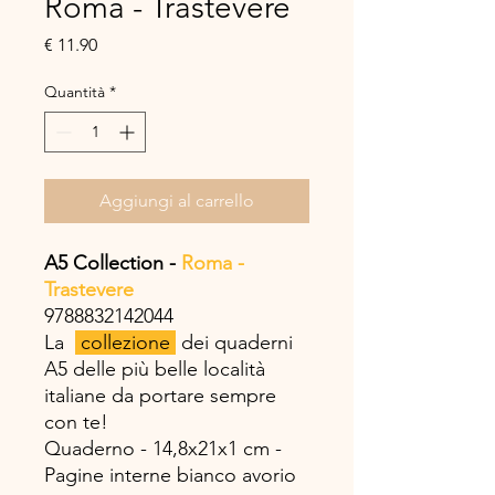
Roma - Trastevere
Prezzo
€ 11.90
Quantità
*
Aggiungi al carrello
A5 Collection -
Roma -
Trastevere
9788832142044
La
collezione
dei quaderni
A5 delle più belle località
italiane da portare sempre
con te!
Quaderno - 14,8x21x1 cm -
Pagine interne bianco avorio