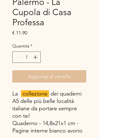
Palermo - La
Cupola di Casa
Professa
Prezzo
€ 11.90
Quantità
*
Aggiungi al carrello
La
collezione
dei quaderni
A5 delle più belle località
italiane da portare sempre
con te!
Quaderno - 14,8x21x1 cm -
Pagine interne bianco avorio