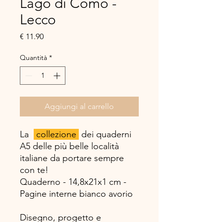
Lago di Como -
Lecco
Prezzo
€ 11.90
Quantità
*
Aggiungi al carrello
La
collezione
dei quaderni
A5 delle più belle località
italiane da portare sempre
con te!
Quaderno - 14,8x21x1 cm -
Pagine interne bianco avorio
Disegno, progetto e